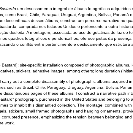
Bastardo
um desossamento integral de álbuns fotográficos adquiridos
s, como Brasil, Chile, Paraguai, Uruguai, Argentina, Bolívia, Panamá e
nas descontínuas desses álbuns, construo um percurso narrativo no qua
a bastarda, comprada nos Estados Unidos e pertencente a outra históri
eção desfeita. A montagem, associada ao uso de gelatinas de luz de te
nos quadros fotográficos e penduricalhos, oferece pistas da presença 
atizando o conflito entre pertencimento e deslocamento que estrutura 
 Bastard]: site-specific installation composed of photographic albums, 
atives, stickers, adhesive images, among others; long duration (initia
 I carry out a complete disassembly of photographic albums acquired in
ies such as Brazil, Chile, Paraguay, Uruguay, Argentina, Bolivia, Pana
 discontinuous pages of these albums, I construct a narrative path int
“bastard” photograph, purchased in the United States and belonging to 
omes to inhabit this dismantled collection. The montage, combined with 
 gels, stickers, small framed photographs and hanging ornaments, provi
nd corrupted presence, emphasizing the tension between belonging and
the work.