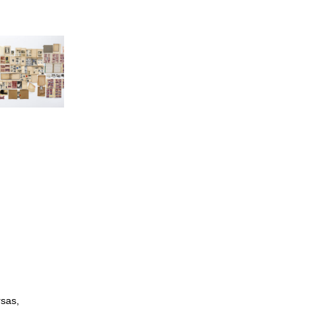
rsas,