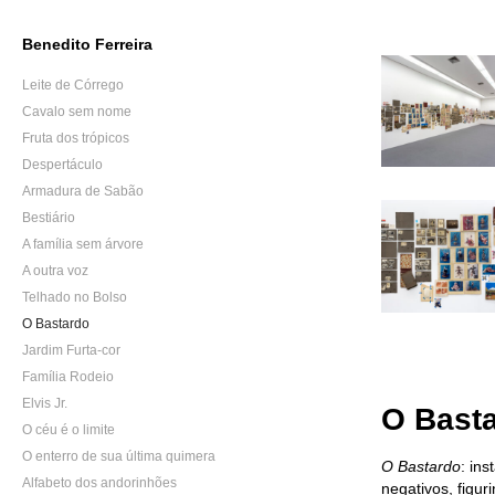
Benedito Ferreira
Leite de Córrego
Cavalo sem nome
Fruta dos trópicos
Despertáculo
Armadura de Sabão
Bestiário
A família sem árvore
A outra voz
Telhado no Bolso
O Bastardo
Jardim Furta-cor
Família Rodeio
Elvis Jr.
O Bast
O céu é o limite
O enterro de sua última quimera
O Bastardo
: in
Alfabeto dos andorinhões
negativos, figur