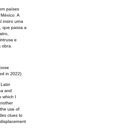
 em países
 México. A
l insiro uma
a, que passa a
atro,
intrusa e
a obra.
loose
ted in 2022)
 Latin
ma and
o which I
another
the use of
des clues to
 displacement