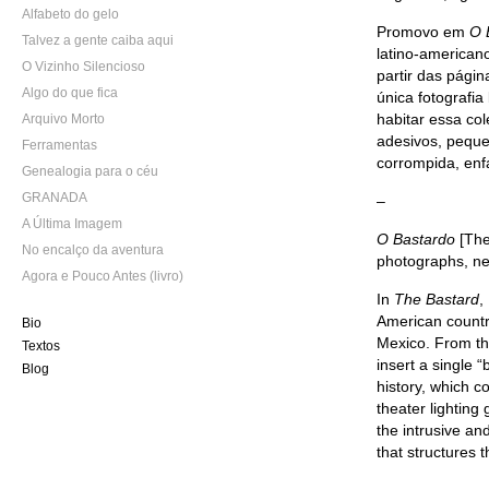
Alfabeto do gelo
Promovo em
O 
Talvez a gente caiba aqui
latino-americano
O Vizinho Silencioso
partir das pági
Algo do que fica
única fotografi
habitar essa col
Arquivo Morto
adesivos, peque
Ferramentas
corrompida, enf
Genealogia para o céu
GRANADA
–
A Última Imagem
O Bastardo
[The
No encalço da aventura
photographs, neg
Agora e Pouco Antes (livro)
In
The Bastard
,
American countr
Bio
Mexico. From the
Textos
insert a single 
Blog
history, which c
theater lighting
the intrusive a
that structures 