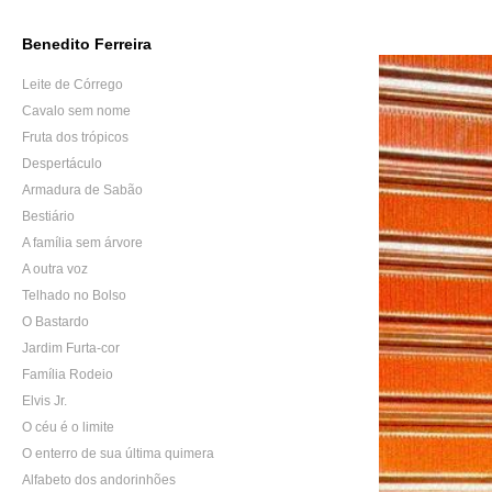
Benedito Ferreira
Leite de Córrego
Cavalo sem nome
Fruta dos trópicos
Despertáculo
Armadura de Sabão
Bestiário
A família sem árvore
A outra voz
Telhado no Bolso
O Bastardo
Jardim Furta-cor
Família Rodeio
Elvis Jr.
O céu é o limite
O enterro de sua última quimera
Alfabeto dos andorinhões